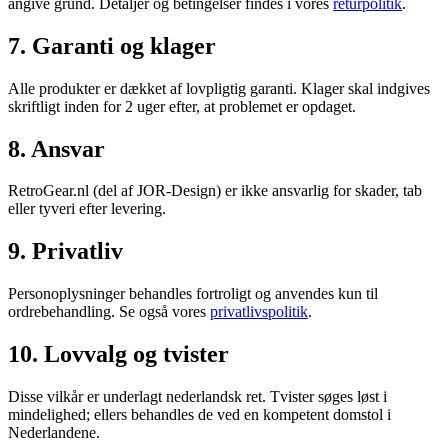
angive grund. Detaljer og betingelser findes i vores
returpolitik
.
7. Garanti og klager
Alle produkter er dækket af lovpligtig garanti. Klager skal indgives
skriftligt inden for 2 uger efter, at problemet er opdaget.
8. Ansvar
RetroGear.nl (del af JOR-Design) er ikke ansvarlig for skader, tab
eller tyveri efter levering.
9. Privatliv
Personoplysninger behandles fortroligt og anvendes kun til
ordrebehandling. Se også vores
privatlivspolitik
.
10. Lovvalg og tvister
Disse vilkår er underlagt nederlandsk ret. Tvister søges løst i
mindelighed; ellers behandles de ved en kompetent domstol i
Nederlandene.