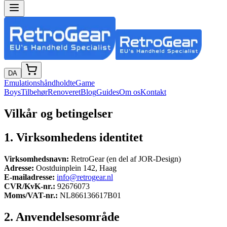
DA
Emulationshåndholdte
Game
Boys
Tilbehør
Renoveret
Blog
Guides
Om os
Kontakt
Vilkår og betingelser
1. Virksomhedens identitet
Virksomhedsnavn:
RetroGear (en del af JOR-Design)
Adresse:
Oostduinplein 142, Haag
E-mailadresse:
info@retrogear.nl
CVR/KvK-nr.:
92676073
Moms/VAT-nr.:
NL866136617B01
2. Anvendelsesområde