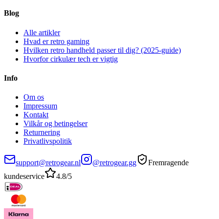
Blog
Alle artikler
Hvad er retro gaming
Hvilken retro handheld passer til dig? (2025-guide)
Hvorfor cirkulær tech er vigtig
Info
Om os
Impressum
Kontakt
Vilkår og betingelser
Returnering
Privatlivspolitik
support@retrogear.nl
@retrogear.gg
Fremragende
kundeservice
4.8/5