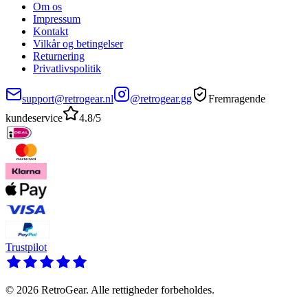
Om os
Impressum
Kontakt
Vilkår og betingelser
Returnering
Privatlivspolitik
support@retrogear.nl
@retrogear.gg
Fremragende
kundeservice
4.8/5
Trustpilot
© 2026 RetroGear. Alle rettigheder forbeholdes.