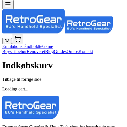
DA
Emulationshåndholdte
Game
Boys
Tilbehør
Renoveret
Blog
Guides
Om os
Kontakt
Indkøbskurv
Tilbage til forrige side
Loading cart...
Europas første Circular & Slow Tech-shop for bæredygtig retro