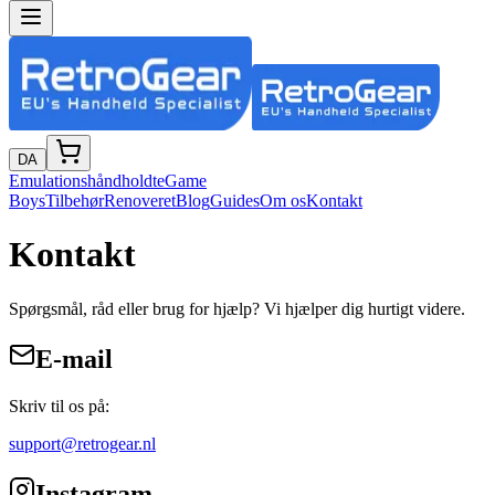
DA
Emulationshåndholdte
Game
Boys
Tilbehør
Renoveret
Blog
Guides
Om os
Kontakt
Kontakt
Spørgsmål, råd eller brug for hjælp? Vi hjælper dig hurtigt videre.
E-mail
Skriv til os på:
support@retrogear.nl
Instagram