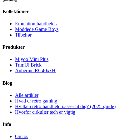
Kollektioner
Emulation handhelds
Moddede Game Boys
Tilbehør
Produkter
Miyoo Mini Plus
TrimUi Brick
Anbernic RG40xxH
Blog
Alle artikler
Hvad er retro gaming
Hvilken retro handheld passer til dig? (2025-guide)
Hvorfor cirkulær tech er vigtig
Info
Om os